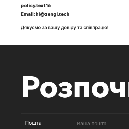
policy.text16
Email: hi@zengi.tech
Дякуємо за вашу довіру та співпрацю!
Розпо
Пошта