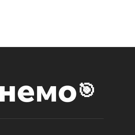
чнемо
🎯